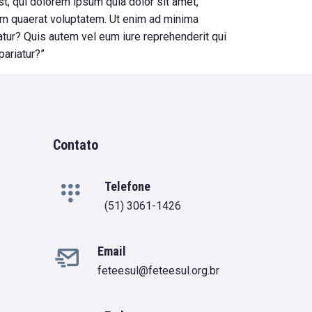
t, qui dolorem ipsum quia dolor sit amet,
am quaerat voluptatem. Ut enim ad minima
tur? Quis autem vel eum iure reprehenderit qui
pariatur?”
Contato
Telefone
(51) 3061-1426
Email
feteesul@feteesul.org.br