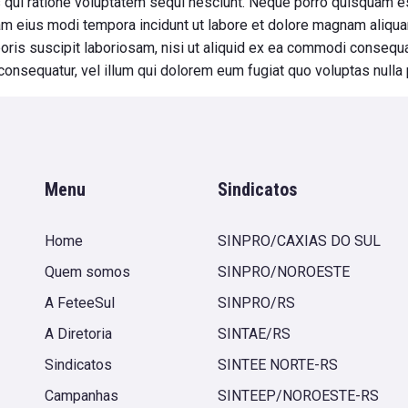
 qui ratione voluptatem sequi nesciunt. Neque porro quisquam es
uam eius modi tempora incidunt ut labore et dolore magnam aliqu
oris suscipit laboriosam, nisi ut aliquid ex ea commodi consequa
consequatur, vel illum qui dolorem eum fugiat quo voluptas nulla 
Menu
Sindicatos
Home
SINPRO/CAXIAS DO SUL
Quem somos
SINPRO/NOROESTE
A FeteeSul
SINPRO/RS
A Diretoria
SINTAE/RS
Sindicatos
SINTEE NORTE-RS
Campanhas
SINTEEP/NOROESTE-RS