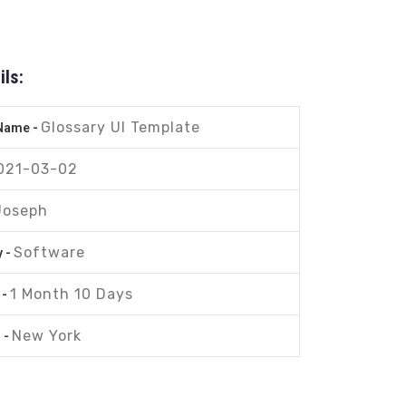
ils:
Glossary UI Template
 Name -
021-03-02
Joseph
Software
y -
1 Month 10 Days
 -
New York
 -