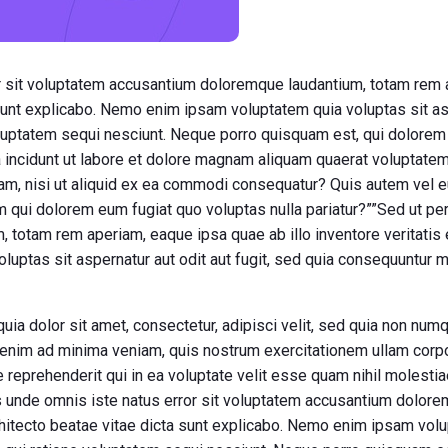
or sit voluptatem accusantium doloremque laudantium, totam rem a
 sunt explicabo. Nemo enim ipsam voluptatem quia voluptas sit asp
uptatem sequi nesciunt. Neque porro quisquam est, qui dolorem i
 incidunt ut labore et dolore magnam aliquam quaerat voluptate
am, nisi ut aliquid ex ea commodi consequatur? Quis autem vel eu
m qui dolorem eum fugiat quo voluptas nulla pariatur?””Sed ut per
otam rem aperiam, eaque ipsa quae ab illo inventore veritatis e
uptas sit aspernatur aut odit aut fugit, sed quia consequuntur 
ia dolor sit amet, consectetur, adipisci velit, sed quia non num
nim ad minima veniam, quis nostrum exercitationem ullam corpori
eprehenderit qui in ea voluptate velit esse quam nihil molestia
tis unde omnis iste natus error sit voluptatem accusantium dolo
rchitecto beatae vitae dicta sunt explicabo. Nemo enim ipsam volu