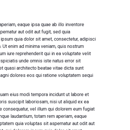
periam, eaque ipsa quae ab illo inventore
ernatur aut odit aut fugit, sed quia
psum quia dolor sit amet, consectetur, adipisci
m. Ut enim ad minima veniam, quis nostrum
m iure reprehenderit qui in ea voluptate velit
spiciatis unde omnis iste natus error sit
t quasi architecto beatae vitae dicta sunt
magni dolores eos qui ratione voluptatem sequi
quam eius modi tempora incidunt ut labore et
s suscipit laboriosam, nisi ut aliquid ex ea
e consequatur, vel illum qui dolorem eum fugiat
remque laudantium, totam rem aperiam, eaque
ptatem quia voluptas sit aspernatur aut odit aut