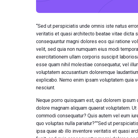
“Sed ut perspiciatis unde omnis iste natus err
veritatis et quasi architecto beatae vitae dicta
consequuntur magni dolores eos qui ratione vol
velit, sed quia non numquam eius modi tempora
exercitationem ullam corporis suscipit laborios
esse quam nihil molestiae consequatur, vel illu
voluptatem accusantium doloremque laudantium, t
explicabo. Nemo enim ipsam voluptatem quia vol
nesciunt.
Neque porro quisquam est, qui dolorem ipsum qu
dolore magnam aliquam quaerat voluptatem. Ut e
commodi consequatur? Quis autem vel eum iure r
quo voluptas nulla pariatur?””Sed ut perspicia
ipsa quae ab illo inventore veritatis et quasi a